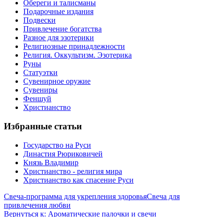
Обереги и талисманы
Подарочные издания
Подвески
Привлечение богатства
Разное для эзотерики
Религиозные принадлежности
Религия. Оккультизм. Эзотерика
Руны
Статуэтки
Сувенирное оружие
Сувениры
Феншуй
Христианство
Избранные статьи
Государство на Руси
Династия Рюриковичей
Князь Владимир
Христианство - религия мира
Христианство как спасение Руси
Свеча-программа для укрепления здоровья
Свеча для
привлечения любви
Вернуться к: Ароматические палочки и свечи