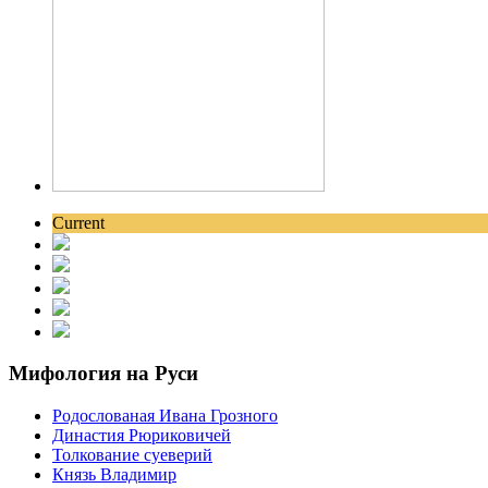
Current
Мифология на Руси
Родослованая Ивана Грозного
Династия Рюриковичей
Толкование суеверий
Князь Владимир