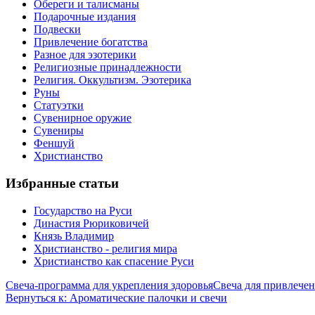
Обереги и талисманы
Подарочные издания
Подвески
Привлечение богатства
Разное для эзотерики
Религиозные принадлежности
Религия. Оккультизм. Эзотерика
Руны
Статуэтки
Сувенирное оружие
Сувениры
Феншуй
Христианство
Избранные статьи
Государство на Руси
Династия Рюриковичей
Князь Владимир
Христианство - религия мира
Христианство как спасение Руси
Свеча-программа для укрепления здоровья
Свеча для привлече
Вернуться к: Ароматические палочки и свечи