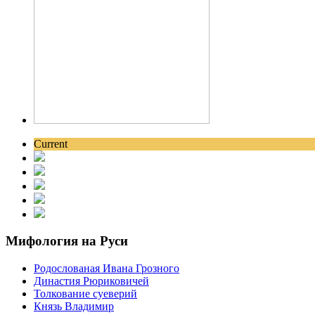
Current
Мифология на Руси
Родослованая Ивана Грозного
Династия Рюриковичей
Толкование суеверий
Князь Владимир