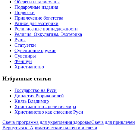
Обереги и талисманы
Подарочные издания
Подвески
Привлечение богатства
Разное для эзотерики
Религиозные принадлежности
Религия. Оккультизм. Эзотерика
Руны
Статуэтки
Сувенирное оружие
Сувениры
Феншуй
Христианство
Избранные статьи
Государство на Руси
Династия Рюриковичей
Князь Владимир
Христианство - религия мира
Христианство как спасение Руси
Свеча-программа для укрепления здоровья
Свеча для привлече
Вернуться к: Ароматические палочки и свечи