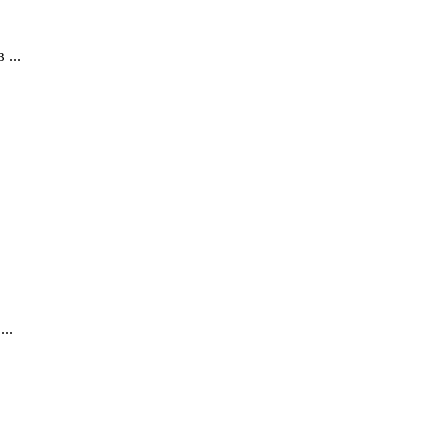
...
..