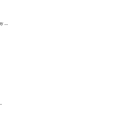
 ...
.