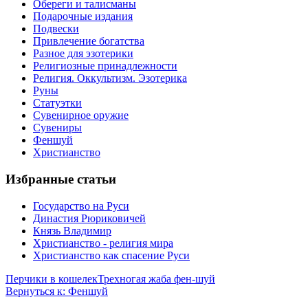
Обереги и талисманы
Подарочные издания
Подвески
Привлечение богатства
Разное для эзотерики
Религиозные принадлежности
Религия. Оккультизм. Эзотерика
Руны
Статуэтки
Сувенирное оружие
Сувениры
Феншуй
Христианство
Избранные статьи
Государство на Руси
Династия Рюриковичей
Князь Владимир
Христианство - религия мира
Христианство как спасение Руси
Перчики в кошелек
Трехногая жаба фен-шуй
Вернуться к: Феншуй