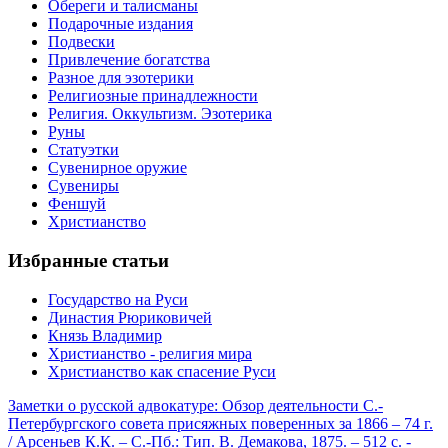
Обереги и талисманы
Подарочные издания
Подвески
Привлечение богатства
Разное для эзотерики
Религиозные принадлежности
Религия. Оккультизм. Эзотерика
Руны
Статуэтки
Сувенирное оружие
Сувениры
Феншуй
Христианство
Избранные статьи
Государство на Руси
Династия Рюриковичей
Князь Владимир
Христианство - религия мира
Христианство как спасение Руси
Заметки о русской адвокатуре: Обзор деятельности С.-
Петербургского совета присяжных поверенных за 1866 – 74 г.
/ Арсеньев К.К. – С.-Пб.: Тип. В. Демакова, 1875. – 512 с. -