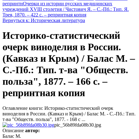
репринтн
Очерки из истории русских медицинских
учреждений XVIII столетия / Чистович Я. – С.-Пб.: Тип. Я.
Трея, 1870. – 422 с. – репринтная копия
Вернуться к: Историческая литература
Историко-статистический
очерк виноделия в России.
(Кавказ и Крым) / Балас М. –
С.-Пб.: Тип. т-ва "Обществ.
польза", 1877. – 166 c. –
репринтная копия
Оглавление книги: Историко-статистический очерк
виноделия в России. (Кавказ и Крым) / Балас М. - С.-Пб.: Тип.
т-ва "Обществ. польза", 1877. - 168 c ...
pic_56b89fda08b30.jpg
Описание
автор:
Балас М.