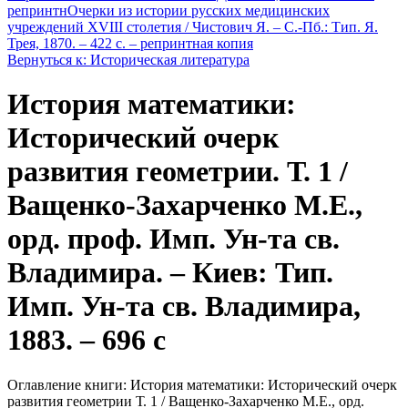
репринтн
Очерки из истории русских медицинских
учреждений XVIII столетия / Чистович Я. – С.-Пб.: Тип. Я.
Трея, 1870. – 422 с. – репринтная копия
Вернуться к: Историческая литература
История математики:
Исторический очерк
развития геометрии. Т. 1 /
Ващенко-Захарченко М.Е.,
орд. проф. Имп. Ун-та св.
Владимира. – Киев: Тип.
Имп. Ун-та св. Владимира,
1883. – 696 c
Оглавление книги: История математики: Исторический очерк
развития геометрии Т. 1 / Ващенко-Захарченко М.Е., орд.