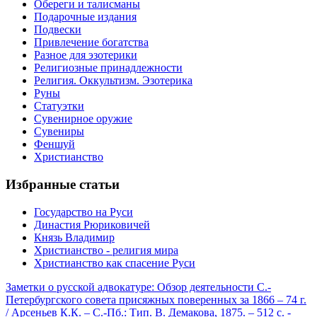
Обереги и талисманы
Подарочные издания
Подвески
Привлечение богатства
Разное для эзотерики
Религиозные принадлежности
Религия. Оккультизм. Эзотерика
Руны
Статуэтки
Сувенирное оружие
Сувениры
Феншуй
Христианство
Избранные статьи
Государство на Руси
Династия Рюриковичей
Князь Владимир
Христианство - религия мира
Христианство как спасение Руси
Заметки о русской адвокатуре: Обзор деятельности С.-
Петербургского совета присяжных поверенных за 1866 – 74 г.
/ Арсеньев К.К. – С.-Пб.: Тип. В. Демакова, 1875. – 512 с. -