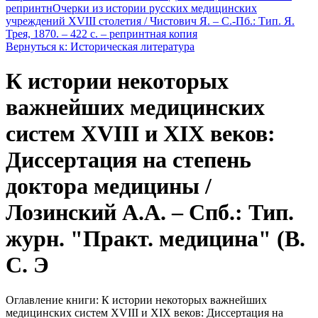
репринтн
Очерки из истории русских медицинских
учреждений XVIII столетия / Чистович Я. – С.-Пб.: Тип. Я.
Трея, 1870. – 422 с. – репринтная копия
Вернуться к: Историческая литература
К истории некоторых
важнейших медицинских
систем XVIII и XIX веков:
Диссертация на степень
доктора медицины /
Лозинский А.А. – Спб.: Тип.
журн. "Практ. медицина" (В.
С. Э
Оглавление книги: К истории некоторых важнейших
медицинских систем XVIII и XIX веков: Диссертация на