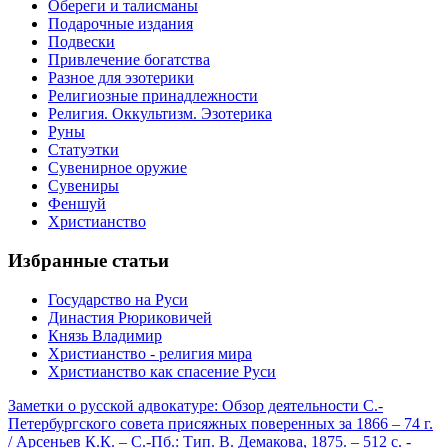
Обереги и талисманы
Подарочные издания
Подвески
Привлечение богатства
Разное для эзотерики
Религиозные принадлежности
Религия. Оккультизм. Эзотерика
Руны
Статуэтки
Сувенирное оружие
Сувениры
Феншуй
Христианство
Избранные статьи
Государство на Руси
Династия Рюриковичей
Князь Владимир
Христианство - религия мира
Христианство как спасение Руси
Заметки о русской адвокатуре: Обзор деятельности С.-
Петербургского совета присяжных поверенных за 1866 – 74 г.
/ Арсеньев К.К. – С.-Пб.: Тип. В. Демакова, 1875. – 512 с. -