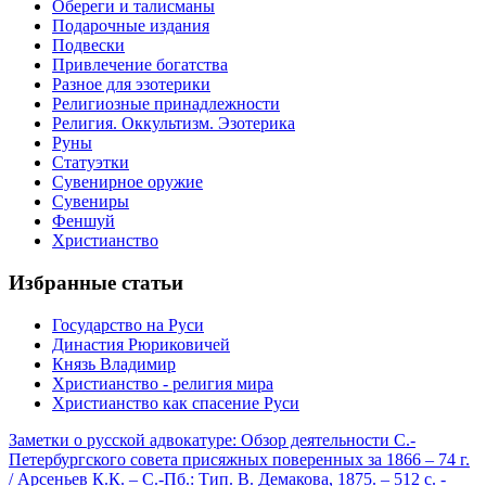
Обереги и талисманы
Подарочные издания
Подвески
Привлечение богатства
Разное для эзотерики
Религиозные принадлежности
Религия. Оккультизм. Эзотерика
Руны
Статуэтки
Сувенирное оружие
Сувениры
Феншуй
Христианство
Избранные статьи
Государство на Руси
Династия Рюриковичей
Князь Владимир
Христианство - религия мира
Христианство как спасение Руси
Заметки о русской адвокатуре: Обзор деятельности С.-
Петербургского совета присяжных поверенных за 1866 – 74 г.
/ Арсеньев К.К. – С.-Пб.: Тип. В. Демакова, 1875. – 512 с. -