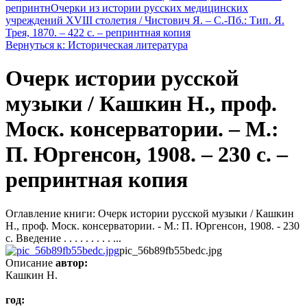
репринтн
Очерки из истории русских медицинских
учреждений XVIII столетия / Чистович Я. – С.-Пб.: Тип. Я.
Трея, 1870. – 422 с. – репринтная копия
Вернуться к: Историческая литература
Очерк истории русской
музыки / Кашкин Н., проф.
Моск. консерватории. – М.:
П. Юргенсон, 1908. – 230 с. –
репринтная копия
Оглавление книги: Очерк истории русской музыки / Кашкин
Н., проф. Моск. консерватории. - М.: П. Юргенсон, 1908. - 230
с. Введение . . . . . . . . . ...
pic_56b89fb55bedc.jpg
Описание
автор:
Кашкин Н.
год: