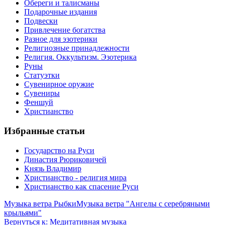
Обереги и талисманы
Подарочные издания
Подвески
Привлечение богатства
Разное для эзотерики
Религиозные принадлежности
Религия. Оккультизм. Эзотерика
Руны
Статуэтки
Сувенирное оружие
Сувениры
Феншуй
Христианство
Избранные статьи
Государство на Руси
Династия Рюриковичей
Князь Владимир
Христианство - религия мира
Христианство как спасение Руси
Музыка ветра Рыбки
Музыка ветра "Ангелы с серебряными
крыльями"
Вернуться к: Медитативная музыка