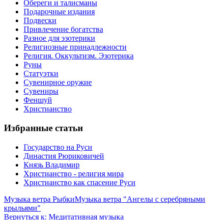
Обереги и талисманы
Подарочные издания
Подвески
Привлечение богатства
Разное для эзотерики
Религиозные принадлежности
Религия. Оккультизм. Эзотерика
Руны
Статуэтки
Сувенирное оружие
Сувениры
Феншуй
Христианство
Избранные статьи
Государство на Руси
Династия Рюриковичей
Князь Владимир
Христианство - религия мира
Христианство как спасение Руси
Музыка ветра Рыбки
Музыка ветра "Ангелы с серебряными
крыльями"
Вернуться к: Медитативная музыка