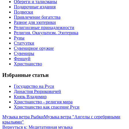
Обереги и талисманы
Подарочные издания
Подвески
Привлечение богатства
Разное для эзотерики
Религиозные принадлежности
Религия. Оккультизм. Эзотерика
Руны
Статуэтки
Сувенирное оружие
Сувениры
Феншуй
Христианство
Избранные статьи
Государство на Руси
Династия Рюриковичей
Князь Владимир
Христианство - религия мира
Христианство как спасение Руси
Музыка ветра Рыбки
Музыка ветра "Ангелы с серебряными
крыльями"
Вернуться к: Медитативная музыка