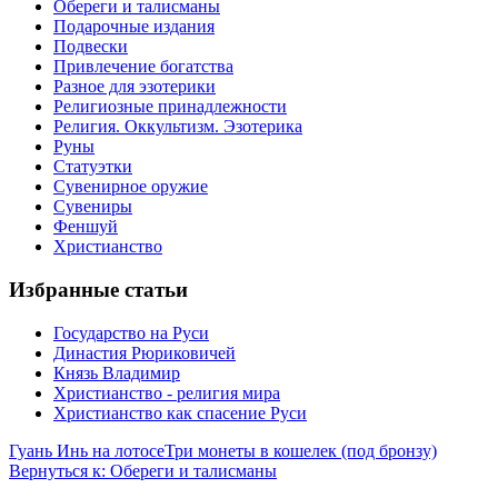
Обереги и талисманы
Подарочные издания
Подвески
Привлечение богатства
Разное для эзотерики
Религиозные принадлежности
Религия. Оккультизм. Эзотерика
Руны
Статуэтки
Сувенирное оружие
Сувениры
Феншуй
Христианство
Избранные статьи
Государство на Руси
Династия Рюриковичей
Князь Владимир
Христианство - религия мира
Христианство как спасение Руси
Гуань Инь на лотосе
Три монеты в кошелек (под бронзу)
Вернуться к: Обереги и талисманы