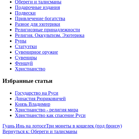
Обереги и талисманы
Подарочные издания
Подвески
Привлечение богатства
Разное для эзотерики
Религиозные принадлежности
Религия. Оккультизм. Эзотерика
Руны
Статуэтки
Сувенирное оружие
Сувениры
Феншуй
Христианство
Избранные статьи
Государство на Руси
Династия Рюриковичей
Князь Владимир
Христианство - религия мира
Христианство как спасение Руси
Гуань Инь на лотосе
Три монеты в кошелек (под бронзу)
Вернуться к: Обереги и талисманы