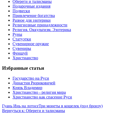
Обереги и талисманы
Подарочные издания
Подвески
Привлечение богатства
Разное для эзотерики
Религиозные принадлежности
Религия. Оккультизм. Эзотерика
Руны
Статуэтки
Сувенирное оружие
Сувениры
Феншуй
Христианство
Избранные статьи
Государство на Руси
Династия Рюриковичей
Князь Владимир
Христианство - религия мира
Христианство как спасение Руси
Гуань Инь на лотосе
Три монеты в кошелек (под бронзу)
Вернуться к: Обереги и талисманы