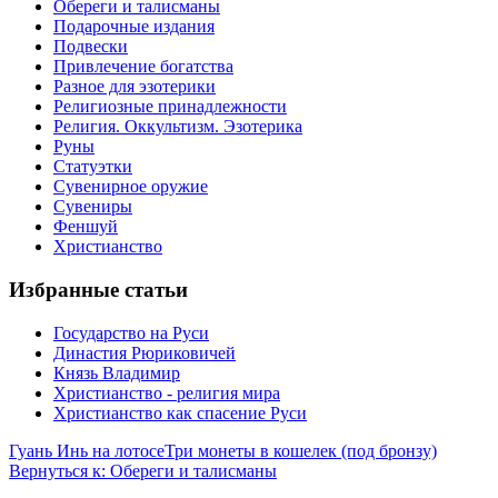
Обереги и талисманы
Подарочные издания
Подвески
Привлечение богатства
Разное для эзотерики
Религиозные принадлежности
Религия. Оккультизм. Эзотерика
Руны
Статуэтки
Сувенирное оружие
Сувениры
Феншуй
Христианство
Избранные статьи
Государство на Руси
Династия Рюриковичей
Князь Владимир
Христианство - религия мира
Христианство как спасение Руси
Гуань Инь на лотосе
Три монеты в кошелек (под бронзу)
Вернуться к: Обереги и талисманы