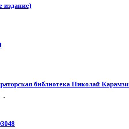
е издание)
1
ераторская библиотека Николай Карамз
...
03048