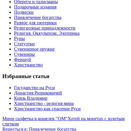
Обереги и талисманы
Подарочные издания
Подвески
Привлечение богатства
Разное для эзотерики
Религиозные принадлежности
Религия. Оккультизм. Эзотерика
Руны
Статуэтки
Сувенирное оружие
Сувениры
Феншуй
Христианство
Избранные статьи
Государство на Руси
Династия Рюриковичей
Князь Владимир
Христианство - религия мира
Христианство как спасение Руси
Мини салфетка в кошелек "ОМ"
Хотей на монетах с золотым
слитком
Вернуться к: Привлечение богатства