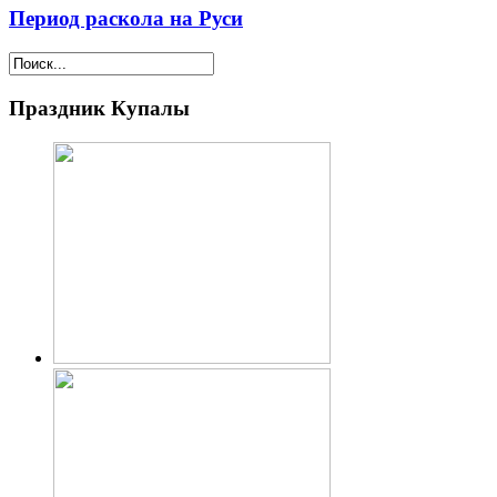
Период раскола на Руси
Праздник Купалы