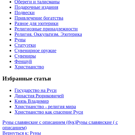
Обереги и талисманы
Подарочные издания
Подвески
Привлечение богатства
Разное для эзотерики
Религиозные принадлежности
Религия. Оккультизм. Эзотерика
Руны
Статуэтки
Сувенирное оружие
Сувениры
Феншуй
Христианство
Избранные статьи
Государство на Руси
Династия Рюриковичей
Князь Владимир
Христианство - религия мира
Христианство как спасение Руси
Руны славянские с описанием (бук)
Руны славянские ( с
описанием)
Вернуться к: Руны