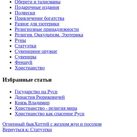
Обереги и талисманы
Подарочные издания
Подвески
Привлечение богатства
Разное для эзотерики
Религиозные принадлежности
Религия. Оккультизм. Эзотерика
Руны
Статуэтки
Сувенирное оружие
Сувениры
Феншуй
Христианство
Избранные статьи
Государство на Руси
Династия Рюриковичей
Князь Владимир
Христианство - религия мира
Христианство как спасение Руси
Огненный бык
Хоттей с жезлом жуи и посохом
Вернуться к: Статуэтки