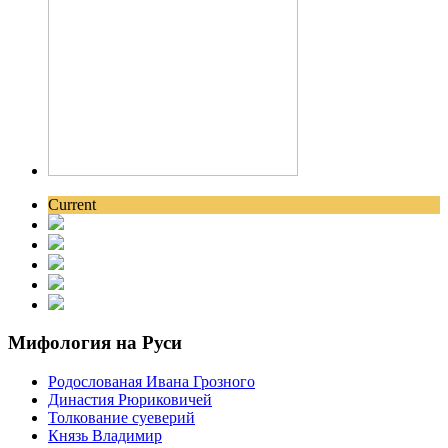
Current
Мифология на Руси
Родослованая Ивана Грозного
Династия Рюриковичей
Толкование суеверий
Князь Владимир