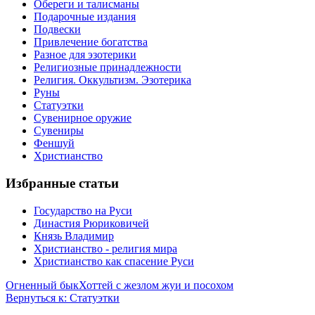
Обереги и талисманы
Подарочные издания
Подвески
Привлечение богатства
Разное для эзотерики
Религиозные принадлежности
Религия. Оккультизм. Эзотерика
Руны
Статуэтки
Сувенирное оружие
Сувениры
Феншуй
Христианство
Избранные статьи
Государство на Руси
Династия Рюриковичей
Князь Владимир
Христианство - религия мира
Христианство как спасение Руси
Огненный бык
Хоттей с жезлом жуи и посохом
Вернуться к: Статуэтки