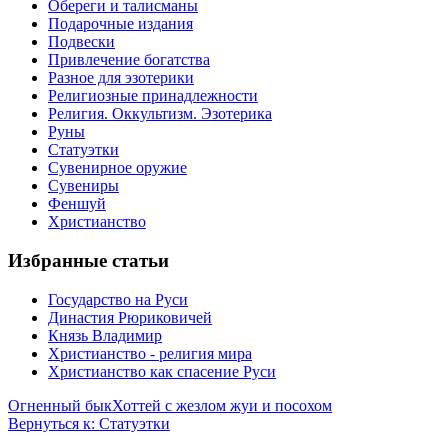
Обереги и талисманы
Подарочные издания
Подвески
Привлечение богатства
Разное для эзотерики
Религиозные принадлежности
Религия. Оккультизм. Эзотерика
Руны
Статуэтки
Сувенирное оружие
Сувениры
Феншуй
Христианство
Избранные статьи
Государство на Руси
Династия Рюриковичей
Князь Владимир
Христианство - религия мира
Христианство как спасение Руси
Огненный бык
Хоттей с жезлом жуи и посохом
Вернуться к: Статуэтки