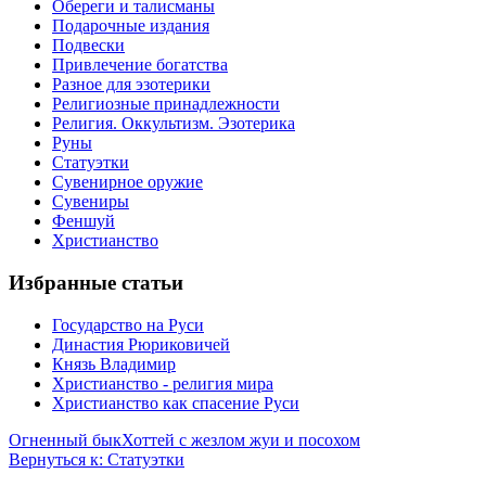
Обереги и талисманы
Подарочные издания
Подвески
Привлечение богатства
Разное для эзотерики
Религиозные принадлежности
Религия. Оккультизм. Эзотерика
Руны
Статуэтки
Сувенирное оружие
Сувениры
Феншуй
Христианство
Избранные статьи
Государство на Руси
Династия Рюриковичей
Князь Владимир
Христианство - религия мира
Христианство как спасение Руси
Огненный бык
Хоттей с жезлом жуи и посохом
Вернуться к: Статуэтки