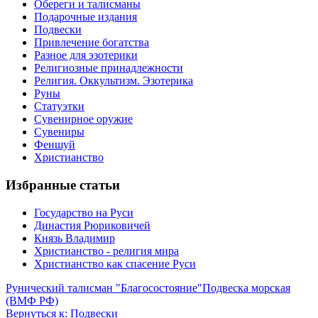
Обереги и талисманы
Подарочные издания
Подвески
Привлечение богатства
Разное для эзотерики
Религиозные принадлежности
Религия. Оккультизм. Эзотерика
Руны
Статуэтки
Сувенирное оружие
Сувениры
Феншуй
Христианство
Избранные статьи
Государство на Руси
Династия Рюриковичей
Князь Владимир
Христианство - религия мира
Христианство как спасение Руси
Рунический талисман "Благосостояние"
Подвеска морская
(ВМФ РФ)
Вернуться к: Подвески