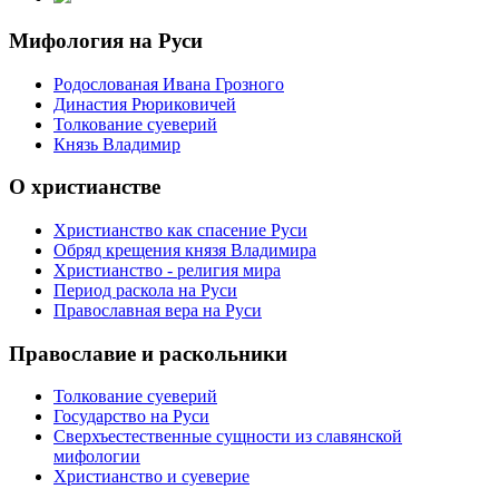
Мифология на Руси
Родослованая Ивана Грозного
Династия Рюриковичей
Толкование суеверий
Князь Владимир
О христианстве
Христианство как спасение Руси
Обряд крещения князя Владимира
Христианство - религия мира
Период раскола на Руси
Православная вера на Руси
Православие и раскольники
Толкование суеверий
Государство на Руси
Сверхъестественные сущности из славянской
мифологии
Христианство и суеверие